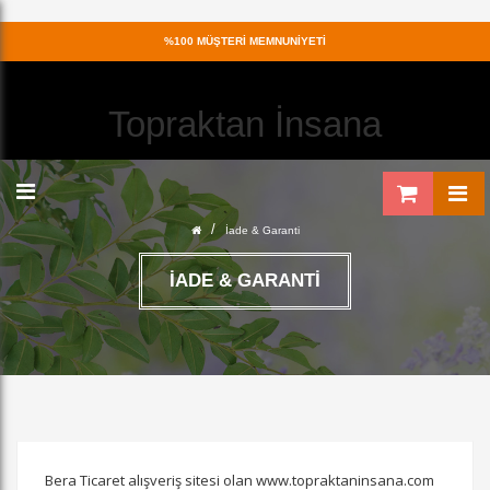
%100
MÜŞTERİ MEMNUNİYETİ
Topraktan İnsana
/
İade & Garanti
İADE & GARANTI
Bera Ticaret alışveriş sitesi olan www.topraktaninsana.com