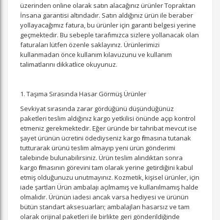
üzerinden online olarak satın alacağınız ürünler Topraktan
İnsana garantisi altındadır. Satın aldığınız ürün ile beraber
yollayacağımız fatura, bu ürünler için garanti belgesi yerine
geçmektedir. Bu sebeple tarafımızca sizlere yollanacak olan
faturaları lütfen özenle saklayınız. Ürünlerimizi
kullanmadan önce kullanım kılavuzunu ve kullanım
talimatlarını dikkatlice okuyunuz.
1. Taşıma Sırasında Hasar Görmüş Ürünler
Sevkiyat sırasında zarar gördüğünü düşündüğünüz
paketleri teslim aldığınız kargo yetkilisi önünde açıp kontrol
etmeniz gerekmektedir. Eğer üründe bir tahribat mevcut ise
şayet ürünün ücretini ödediyseniz kargo firmasına tutanak
tutturarak ürünü teslim almayıp yeni ürün gönderimi
talebinde bulunabilirsiniz. Ürün teslim alındıktan sonra
kargo firmasının görevini tam olarak yerine getirdiğini kabul
etmiş olduğunuzu unutmayınız. Kozmetik, kişisel ürünler, için
iade şartları Ürün ambalajı açılmamış ve kullanılmamış halde
olmalıdır. Ürünün iadesi ancak varsa hediyesi ve ürünün
bütün standart aksesuarları; ambalajları hasarsız ve tam
olarak orijinal paketleri ile birlikte geri gönderildiğinde