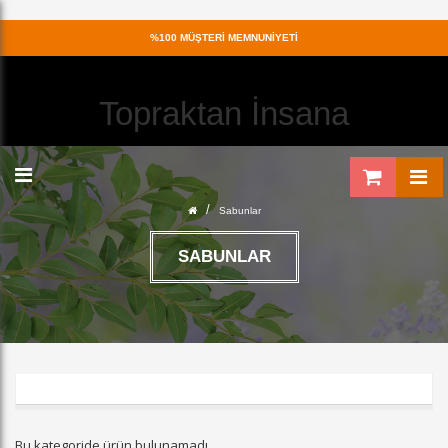
%100
MÜŞTERİ MEMNUNİYETİ
Topraktan İnsana
/
Sabunlar
SABUNLAR
Bu kategoride ürün bulunamadı.